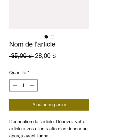
Nom de l'article
Prix
Prix
 35,00 $ 
28,00 $
original
promotionnel
Quantité
*
Ajouter au panier
Description de l'article. Décrivez votre
article à vos clients afin d'en donner un
aperçu avant l'achat.