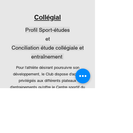
Collégial
Profil Sport-études
et
Conciliation étude collégiale et
entraînement
Pour l'athlète désirant poursuivre son
développement, le Club dispose d'accès
privilégiés aux différents plateaux
d'entrainements qu'offre le Centre sportif du
Cégep de Lévis (salle multi-sports, salle de
musculation, piscine), et ce, sans oublier
l'accès à la salle de vélo virtuelle haute
performance de
Développement cycliste
V02Max.
Grâce à la reconnaissance du programme de